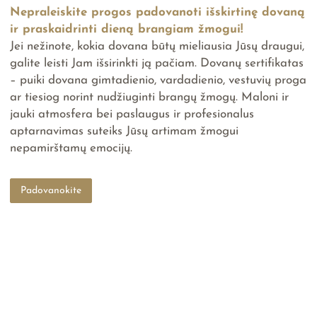
Nepraleiskite progos padovanoti išskirtinę dovaną
ir praskaidrinti dieną brangiam žmogui!
Jei nežinote, kokia dovana būtų mieliausia Jūsų draugui,
galite leisti Jam išsirinkti ją pačiam. Dovanų sertifikatas
– puiki dovana gimtadienio, vardadienio, vestuvių proga
ar tiesiog norint nudžiuginti brangų žmogų. Maloni ir
jauki atmosfera bei paslaugus ir profesionalus
aptarnavimas suteiks Jūsų artimam žmogui
nepamirštamų emocijų.
Padovanokite