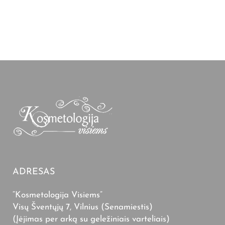
ADRESAS
“Kosmetologija Visiems”
Visų Šventųjų 7, Vilnius (Senamiestis)
(Įėjimas per arką su geležiniais varteliais)