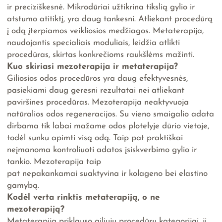
ir preciziškesnė. Mikrodūriai užtikrina tikslią gylio ir
atstumo atitiktį, yra daug tankesni. Atliekant procedūrą
į odą įterpiamos veikliosios medžiagos. Metaterapija,
naudojantis specialiais moduliais, leidžia atlikti
procedūras, skirtas konkrečioms raukšlėms mažinti.
Kuo skiriasi mezoterapija ir metaterapija?
Giliosios odos procedūros yra daug efektyvesnės,
pasiekiami daug geresni rezultatai nei atliekant
paviršines procedūras. Mezoterapija neaktyvuoja
natūralios odos regeneracijos. Su vieno smaigalio adata
dirbama tik labai mažame odos plotelyje dūrio vietoje,
todėl sunku apimti visą odą. Taip pat praktiškai
neįmanoma kontroliuoti adatos įsiskverbimo gylio ir
tankio. Mezoterapija taip
pat nepakankamai suaktyvina ir kolageno bei elastino
gamybą.
Kodėl verta rinktis metaterapiją, o ne
mezoterapiją?
Metaterapija priklauso giliųjų procedūrų kategorijai, ji