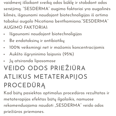
vaidmenį išlaikant sveiką odos būklę ir stabdant odos
senėjimą. “SESDERMA” augimo faktoriai yra augalinės
kilmės, išgaunami naudojant biotechnoligijas iš artimo
tabakui augalo Nicotiana benthamiana.”SESDERMA”
AUGIMO FAKTORIAI:
Išgaunami naudojant biotechnoligijas
Be endotoksinų ir antibiotikų
100% veiksmingi net ir mažomis koncentracijomis
Aukšto išgryninimo laipsnis (95%)
Jų atsiranda liposomose
VEIDO ODOS PRIEŽIŪRA
ATLIKUS METATERAPIJOS
PROCEDŪRĄ
Kad būtų pasiektas optimalus procedūros rezultatas ir
metaterapijos efektas būtų ilgalaikis, namuose
rekomenduojama naudoti „SESDERMA“ veido odos
priežiūros priemones.