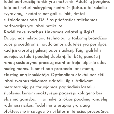
todėl perforacijų tankis yra mažesnis. Adatėlių įrenginys
taip pat neturi nukrypimų kontrolės įtaiso, o tai sukelia
svyravimų, ir adatos net gali sulinkti, rimtai
sužalodamos odą. Dėl šios priežasties atliekamos
perforacijos yra labai netikslios.
Kodėl toks svarbus tinkamas adatėlių ilgis?
Daugumos mikrodūrių technologijų, taikomų brandžios
odos procedūroms, naudojamos adatėlės yra per ilgos,
kad įsiskverbtų į gilesnį odos sluoksnį. Taigi gali kilti
pavojus sužaloti poodinį sluoksnį. Tai būtų panašu į
randų susidarymo procesą esant antrojo laipsnio odos
nudegimams. Tuomet oda praranda lankstumą,
elastingumą ir sukietėja. Optimaliam efektui pasiekti
labai svarbus tinkamas adatėlių ilgis. Atliekant
metaterapiją perforuojamas pagrindinis ląstelių
sluoksnis, kuriam suaktyvėjus pagerėja kolageno bei
elastino gamyba, ir tai nekelia jokios poodinių randelių
radimosi rizikos. Todėl metaterapija yra daug
efektyvesnė ir saugesnė nei kitos mitėtosios procedūros.