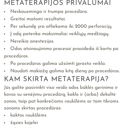
METATERAPIJOS PRIVALUMAI
Neskausminga ir trumpa procedūra.
Greitai matomi rezultatai.
Per sekundę yra atliekama iki 2000 perforacijų.
Į odą patenka maksimaliai veikliųjų medžiagų.
Nereikia anestezijos.
Odos atsinaujinimo procesai prasideda iš karto po
procedūros.
Po procedūros galima užsiimti įprasta veikla.
Naudoti makiažą galima kitą dieną po procedūros.
KAM SKIRTA METATERAPIJA?
Jūs galite pasirinkti viso veido odos būklės gerinimo ir
kovos su senėjimu procedūrą, kaklo ir (arba) dekoltė
zonos, taip pat konkrečioms raukšlėms ar tam tikroms
zonoms skirtas procedūras:
kaktos raukšlėms
žąsies kojelei