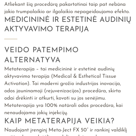
Atliekant šią procedūrą pakartotinai taip pat nebūna
jokio trumpalaikio ar ilgalaikio nepageidaujamo efekto.
MEDICININĖ IR ESTETINĖ AUDINIŲ
AKTYVAVIMO TERAPIJA
VEIDO PATEMPIMO
ALTERNATYVA
Metaterapija – tai medicininė ir estetinė audinių
aktyvavimo terapija (Medical & Esthetical Tissue
Activation). Tai moderni grožio industrijos inovacija,
odos jauninamoji (rejuvenizacijos) procedūra, skirta
odai drėkinti ir atkurti, kovoti su jos senėjimu.
Metaterapija yra 100% natūrali odos procedūra, kai
nenaudojama jokių injekcijų.
KAIP METATERAPIJA VEIKIA?
Naudojant įrenginį Meta-Ject FX 50“ ir rankinį valdiklį