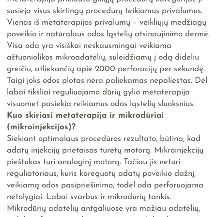
susieja visus skirtingų procedūrų teikiamus privalumus.
Vienas iš metaterapijos privalumų – veikliųjų medžiagų
poveikio ir natūralaus odos ląstelių atsinaujinimo dermė.
Visa oda yra visiškai neskausmingai veikiama
aštuoniolikos mikroadatėlių, suleidžiamų į odą dideliu
greičiu, atliekančių apie 2000 perforacijų per sekundę.
Taigi joks odos plotas nėra paliekamas nepaliestas. Dėl
labai tiksliai reguliuojamo dūrių gylio metaterapija
visuomet pasiekia reikiamus odos ląstelių sluoksnius.
Kuo skiriasi metaterapija ir mikrodūriai
(mikroinjekcijos)?
Siekiant optimalaus procedūros rezultato, būtina, kad
adatų injekcijų prietaisas turėtų motorą. Mikroinjekcijų
pieštukas turi analoginį motorą. Tačiau jis neturi
reguliatoriaus, kuris koreguotų adatų poveikio dažnį,
veikiamą odos pasipriešinimo, todėl oda perforuojama
netolygiai. Labai svarbus ir mikrodūrių tankis.
Mikrodūrių adatėlių antgaliuose yra mažiau adatėlių,