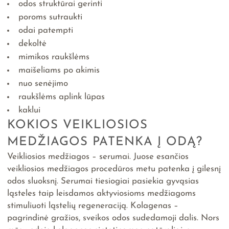
odos struktūrai gerinti
poroms sutraukti
odai patempti
dekoltė
mimikos raukšlėms
maišeliams po akimis
nuo senėjimo
raukšlėms aplink lūpas
kaklui
KOKIOS VEIKLIOSIOS
MEDŽIAGOS PATENKA Į ODĄ?
Veikliosios medžiagos – serumai. Juose esančios
veikliosios medžiagos procedūros metu patenka į gilesnį
odos sluoksnį. Serumai tiesiogiai pasiekia gyvąsias
ląsteles taip leisdamos aktyviosioms medžiagoms
stimuliuoti ląstelių regeneraciją. Kolagenas –
pagrindinė gražios, sveikos odos sudedamoji dalis. Nors