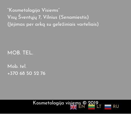
“Kosmetologija Visiems”
Visų Šventųjų 7, Vilnius (Senamiestis)
(Įėjimas per arką su geležiniais varteliais)
MOB. TEL.
Mob. tel.
+370 68 50 52 76
Kosmetologija visiems © 2019
EN
LT
RU