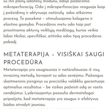
su itin plonų adatėlių moduliu, odoje padaroma
mikroperforacijų. Oda į mikroperforacijas reaguoja kaip
į pažeidimą ir aktyvuoja natūralų odos atkūrimo
procesą. To pasekmė – stimuliuojama kolageno ir
elastino gamyba. Procedūros metu oda taip pat
prisotinama aktyvių veikliųjų medžiagų, kurios veikia
labai tiksliai, specifiškai, atitinka odos tipą procedūros
pobūdį.
METATERAPIJA – VISIŠKAI SAUGI
PROCEDŪRA
Metaterapija yra saugiausias ir natūraliausias iš visų
invazinių metodų, kovojant su odos senėjimu. Pažangus
skaitmeninis įrenginys su precizišku valdikliu garantuoja
optimalius rezultatus – be rizikos pažeisti odą ar rastis
randėjimui. Lyderiaujantys pasaulio dermatologai
pripažįsta, kad metaterapija yra saugus ir efektyvus
būdas atrodyti jauniau.