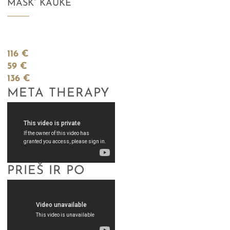
MASK” KAUKE
116 €
59 €
136 €
META THERAPY
PRIEŠ IR PO