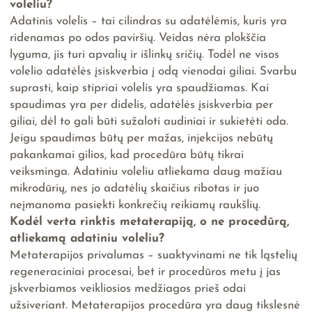
voleliu?
Adatinis volelis – tai cilindras su adatėlėmis, kuris yra
ridenamas po odos paviršių. Veidas nėra plokščia
lyguma, jis turi apvalių ir išlinkų sričių. Todėl ne visos
volelio adatėlės įsiskverbia į odą vienodai giliai. Svarbu
suprasti, kaip stipriai volelis yra spaudžiamas. Kai
spaudimas yra per didelis, adatėlės įsiskverbia per
giliai, dėl to gali būti sužaloti audiniai ir sukietėti oda.
Jeigu spaudimas būtų per mažas, injekcijos nebūtų
pakankamai gilios, kad procedūra būtų tikrai
veiksminga. Adatiniu voleliu atliekama daug mažiau
mikrodūrių, nes jo adatėlių skaičius ribotas ir juo
neįmanoma pasiekti konkrečių reikiamų raukšlių.
Kodėl verta rinktis metaterapiją, o ne procedūrą,
atliekamą adatiniu voleliu?
Metaterapijos privalumas – suaktyvinami ne tik ląstelių
regeneraciniai procesai, bet ir procedūros metu į jas
įskverbiamos veikliosios medžiagos prieš odai
užsiveriant. Metaterapijos procedūra yra daug tikslesnė