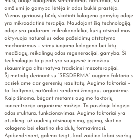
mūsų odoje kolagenas sintetinamas natūraliai, su
amžiumi jo gamyba lėtėja ir odos būklė prastėja.
Vienas geriausių būdų skatinti kolageno gamybą odoje
yra mikroadatinė terapija. Naudojant šią technologiją,
odoje yra padaromi mikrokanalėliai, kurių atsiradimas
aktyvuoja natūralius odos pažeidimų atstatymo
mechanizmus – stimuliuojama kolageno bei kitų
medžiagų, reikalingų odos regeneracijai, gamyba. Ši
technologija taip pat yra saugesnė ir mažiau
skausminga alternatyva tradicinei mezoterapijai.
Šį metodą derinant su “SESDERMA” augimo faktoriais
pasiekiame dar geresnių rezultatų. Augimo faktoriai –
tai baltymai, natūraliai randami žmogaus organizme.
Kaip žinoma, bėgant metams augimo faktorių
koncentracija organizme mažėja. To pasekoje blogėja
odos stuktūra, funkcionavimas. Augimo faktoriai yra
atsakingi už audinių atsinaujinimą, gyjimą, skatina
kolageno bei elastino skaidulų formavimasi.
Apibendrinant, galima teigti, kad vaidina labai svarbų