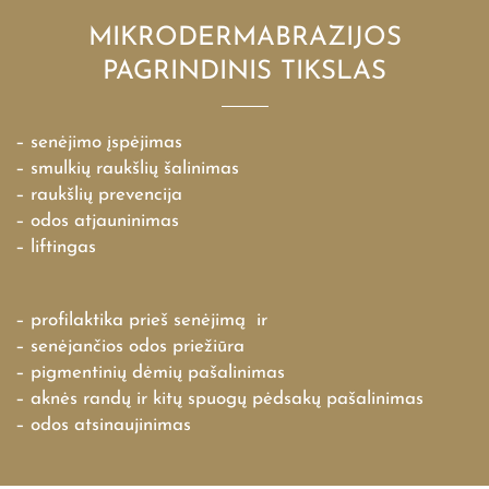
MIKRODERMABRAZIJOS
PAGRINDINIS TIKSLAS
– senėjimo įspėjimas
– smulkių raukšlių šalinimas
– raukšlių prevencija
– odos atjauninimas
– liftingas
– profilaktika prieš senėjimą ir
– senėjančios odos priežiūra
– pigmentinių dėmių pašalinimas
– aknės randų ir kitų spuogų pėdsakų pašalinimas
– odos atsinaujinimas