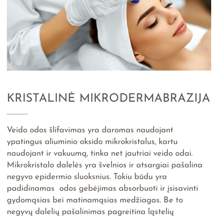
KRISTALINĖ MIKRODERMABRAZIJA
Veido odos šlifavimas yra daromas naudojant
ypatingus aliuminio oksido mikrokristalus, kartu
naudojant ir vakuumą, tinka net jautriai veido odai.
Mikrokristalo dalelės yra švelnios ir atsargiai pašalina
negyvo epidermio sluoksnius. Tokiu būdu yra
padidinamas odos gebėjimas absorbuoti ir įsisavinti
gydomąsias bei matinamąsias medžiagas. Be to
negyvų dalelių pašalinimas pagreitina ląstelių