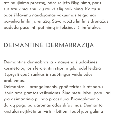
atsinaujinimo procesą, odos reljefo išlyginimą, porų
susitraukimą, smulkių raukšlelių naikinimą. Kartu su
odos šlifavimu naudojamas vakuumas teigiamai
paveikia limfinį drenažą. Savo ruožtu limfinis drenažas
padeda pašalinti patinimą ir toksinus iš limfotakos.
DEIMANTINĖ DERMABRAZIJA
Deimantinė dermabrazija – naujiena šiuolaikinės
kosmetologijos sferoje, itin stipri ir gili, todėl leidžia
išspręsti ypač sunkias ir sudėtingas veido odos
problemas.
Deimantas – brangakmenis, ypač tvirtas ir atsparus
išoriniams gamtos veiksniams. Šiuo metu labai populiari
yra deimantinio pilingo procedūra. Brangakmenio
dulkių pagalba daromas odos šlifavimas. Deimanto
kristalai neįtikėtinai tvirti ir būtent todėl juos galima