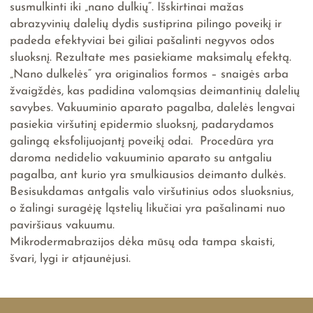
susmulkinti iki „nano dulkių“. Išskirtinai mažas
abrazyvinių dalelių dydis sustiprina pilingo poveikį ir
padeda efektyviai bei giliai pašalinti negyvos odos
sluoksnį. Rezultate mes pasiekiame maksimalų efektą.
„Nano dulkelės“ yra originalios formos – snaigės arba
žvaigždės, kas padidina valomąsias deimantinių dalelių
savybes. Vakuuminio aparato pagalba, dalelės lengvai
pasiekia viršutinį epidermio sluoksnį, padarydamos
galingą eksfolijuojantį poveikį odai. Procedūra yra
daroma nedidelio vakuuminio aparato su antgaliu
pagalba, ant kurio yra smulkiausios deimanto dulkės.
Besisukdamas antgalis valo viršutinius odos sluoksnius,
o žalingi suragėję ląstelių likučiai yra pašalinami nuo
paviršiaus vakuumu.
Mikrodermabrazijos dėka mūsų oda tampa skaisti,
švari, lygi ir atjaunėjusi.