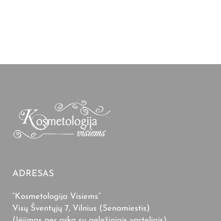
ADRESAS
“Kosmetologija Visiems”
Visų Šventųjų 7, Vilnius (Senamiestis)
(Įėjimas per arką su geležiniais varteliais)