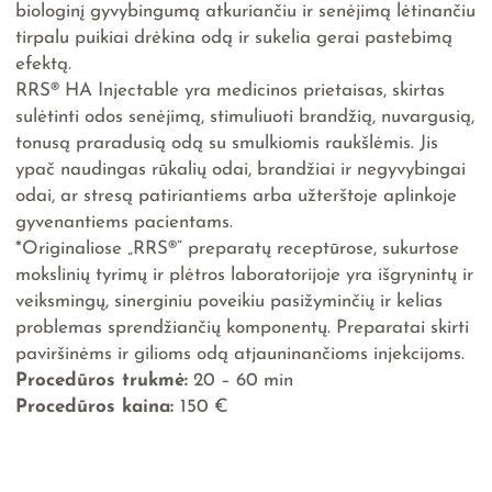
biologinį gyvybingumą atkuriančiu ir senėjimą lėtinančiu
tirpalu puikiai drėkina odą ir sukelia gerai pastebimą
efektą.
RRS® HA Injectable yra medicinos prietaisas, skirtas
sulėtinti odos senėjimą, stimuliuoti brandžią, nuvargusią,
tonusą praradusią odą su smulkiomis raukšlėmis. Jis
ypač naudingas rūkalių odai, brandžiai ir negyvybingai
odai, ar stresą patiriantiems arba užterštoje aplinkoje
gyvenantiems pacientams.
*Originaliose „RRS®“ preparatų receptūrose, sukurtose
mokslinių tyrimų ir plėtros laboratorijoje yra išgrynintų ir
veiksmingų, sinerginiu poveikiu pasižyminčių ir kelias
problemas sprendžiančių komponentų. Preparatai skirti
paviršinėms ir gilioms odą atjauninančioms injekcijoms.
Procedūros trukmė:
20 – 60 min
Procedūros kaina:
150 €