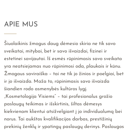
APIE MUS
Šiuolaikinis žmogus daug dėmesio skiria ne tik savo
sveikatai, mitybai, bet ir savo išvaizdai, fizinei ir
estetinei savijautai. Iš esmės rūpinimasis savo sveikata
yra neatsiejamas nuo rūpinimosi oda, plaukais ir kūnu.
Žmogaus saviraiška – tai ne tik jo žinios ir poelgiai, bet
ir jo išvaizda. Maža to, rūpinimasis savo išvaizda
šiandien rodo asmenybės kultūros lygį.
„Kosmetologija Visiems“ – tai profesionalus grožio
paslaugų teikimas ir išskirtinis, šiltas dėmesys
kiekvienam klientui atsižvelgiant į jo individualumą bei
norus. Tai aukštos kvalifikacijos darbas, prestižinių
prekinių ženklų ir ypatingų paslaugų derinys. Paslaugos