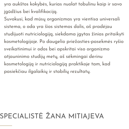
yra aukštos kokybės, kurias nuolat tobulinu kaip ir savo
įgūdžius bei kvalifikaciją.
Suvokusi, kad mūsų organizmas yra vientisa universali
sistema, o oda yra šios sistemos dalis, aš pradėjau
studijuoti nutriciologiją, siekdama įgytas žinias pritaikyti
kosmetologijoje. Po daugelio priežasties-pasekmės ryšio
sveikatinimui ir odos bei apskritai viso organizmo
atjauninimo studijų metų, aš sėkmingai derinu
kosmetologiją ir nutriciologiją praktikoje tam, kad
pasiekčiau ilgalaikių ir stabilių rezultatų.
SPECIALISTĖ ŽANA MITIAJEVA