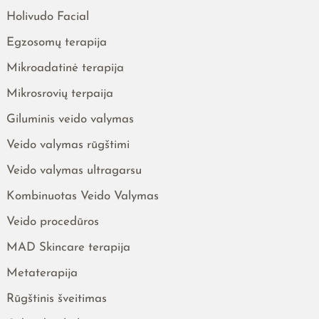
Holivudo Facial
Egzosomų terapija
Mikroadatinė terapija
Mikrosrovių terpaija
Giluminis veido valymas
Veido valymas rūgštimi
Veido valymas ultragarsu
Kombinuotas Veido Valymas
Veido procedūros
MAD Skincare terapija
Metaterapija
Rūgštinis šveitimas