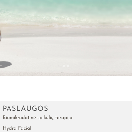
Nepraleiskite progos padovanoti
išskirtinę dovaną ir praskaidrinti
dieną brangiam žmogui!
PASLAUGOS
Biomikrodatinė spikulių terapija
Hydra Facial