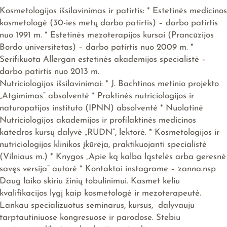
Kosmetologijos išsilavinimas ir patirtis: * Estetinės medicino
kosmetologė (30-ies metų darbo patirtis) – darbo patirtis
nuo 1991 m. * Estetinės mezoterapijos kursai (Prancūzijos
Bordo universitetas) – darbo patirtis nuo 2009 m. *
Serifikuota Allergan estetinės akademijos specialistė –
darbo patirtis nuo 2013 m.
Nutriciologijos išsilavinimai: * J. Bachtinos metinio projekto
„Atgimimas“ absolventė * Praktinės nutriciologijos ir
naturopatijos instituto (IPNN) absolventė * Nuolatinė
Nutriciologijos akademijos ir profilaktinės medicinos
katedros kursų dalyvė „RUDN“, lektorė. * Kosmetologijos ir
nutriciologijos klinikos įkūrėja, praktikuojanti specialistė
(Vilniaus m.) * Knygos „Apie ką kalba ląstelės arba geresnė
savęs versija“ autorė * Kontaktai instagrame – zanna.nsp
Daug laiko skiriu žinių tobulinimui. Kasmet keliu
kvalifikacijos lygį kaip kosmetologė ir mezoterapeutė.
Lankau specializuotus seminarus, kursus, dalyvauju
tarptautiniuose kongresuose ir parodose. Stebiu