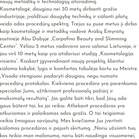
naujų metodikų ir technologijų atsiradimą.
Kosmetologė, daugiau nei 30 metų dirbanti grožio
industrijoje, įvaldžiusi daugybę technikų ir siūlanti platų
veido odos procedūrų spektrą. Trejus su puse metus ji dirbo
kaip kosmetologė ir metodikų vadovė Arabų Emyratų
sostinėje Abu Dabyje „Corpofino Beauty and Slimming
Center“. Vėliau 5 metus vadovavo savo salonui Lietuvoje, ir
jau virš 10 metų kaip yra atidariusi studiją „Kosmetologija
visiems”. Kaskart įgyvendinant naują projektą, klientui
siūloma kokybė, lygis ir komfortas tobulėja kartu su Meistre.
„Visada stengiuosi padaryti daugiau, negu numato
procedūrų protokolas. Kiekviena procedūra yra parenkama
specialiai Jums, užtikrinant profesionalų požiūrį ir
maksimalų rezultatą“. Jūs galite būti tikri, kad Jūsų oda
gaus būtent tai, ko jai reikia. Atliekant procedūras yra
atkuriamas ir palaikomas odos grožis. O tai teigiamai
veikia žmogaus savijautą. Mes kviečiame Jus įvertinti
siūlomas procedūras ir pajusti skirtumą. „Noriu užsiimti tuo,
kas teikia man malonumo, noriu būti naudinga visuomenei,