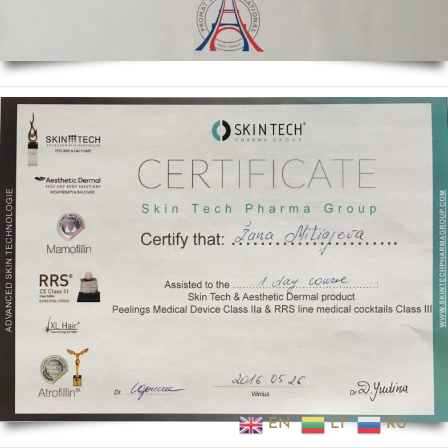
EN
LT
RU